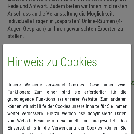
Rede und Antwort. Zudem bieten wir Ihnen im direkten
Anschluss an die Veranstaltung die Möglichkeit,
individuelle Fragen in „separaten“ Online-Räumen (4-
Augen-Gespräch) an Ihren gewünschten Experten zu
stellen.
Die Teilnahme an dieser Veranstaltung ist für Sie
kostenlos. Gerne können Sie auch interessierte
Hinweis zu Cookies
Kolleginnen und Kollegen mitbringen. Melden Sie sich
einfach bis zum 29. April 2022 online an unter:
https://attendee.gototraining.com/r/4045459942407742
Unsere Webseite verwendet Cookies. Diese haben zwei
Funktionen: Zum einen sind sie erforderlich für die
Damit wir einen möglichst hohen Informationswert für
grundlegende Funktionalität unserer Website. Zum anderen
Sie sicherstellen können, lassen Sie uns gerne Ihre
können wir mit Hilfe der Cookies unsere Inhalte für Sie immer
Fragen vorab über das Online-Anmeldeformular
weiter verbessern. Hierzu werden pseudonymisierte Daten
zukommen. Aufgrund der begrenzten Teilnehmerzahl
von Website-Besuchern gesammelt und ausgewertet. Das
bitten wir Sie um eine verbindliche Zusage.
Einverständnis in die Verwendung der Cookies können Sie