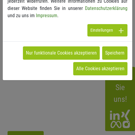
jederzeit widerrufen. Weitere Informationen zu Cookies auf
Wir freuen uns auf Sie. Getreu unserem Motto: Erfolg
dieser Website finden Sie in unserer
Datenschutzerklärung
gestalten. Gemeinsam.
und zu uns im
Impressum
.
Einstellungen
Nach der Anmeldung erhalten Sie eine Bestätigungs-E-
Mail mit weiteren Informationen zur Teilnahme.
Nur funktionale Cookies akzeptieren
Speichern
Alle Cookies akzeptieren
Folgen
Sie
uns!