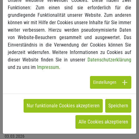
Unsere Webseite verwendet Cookies. Diese haben zwei
Funktionen: Zum einen sind sie erforderlich für die
grundlegende Funktionalität unserer Website. Zum anderen
können wir mit Hilfe der Cookies unsere Inhalte für Sie immer
Infoveranstaltung „Die neue GOÄ: Was soll kommen?“
weiter verbessern. Hierzu werden pseudonymisierte Daten
von Website-Besuchern gesammelt und ausgewertet. Das
Einverständnis in die Verwendung der Cookies können Sie
23.03.2026
jederzeit widerrufen. Weitere Informationen zu Cookies auf
Nach über 40 Jahren ist nun endlich eine umfassende
dieser Website finden Sie in unserer
Datenschutzerklärung
Reform der GOÄ greifbar. Der diesjährige 129. Deutsche
und zu uns im
Impressum
.
Ärztetag hat sich für die Novellierung ausgesprochen und
bereits den Entwurf an...
Mehr >
Einstellungen
Nur funktionale Cookies akzeptieren
Speichern
Ärztinnen- und Ärztegipfel Südwest
Alle Cookies akzeptieren
03.03.2026