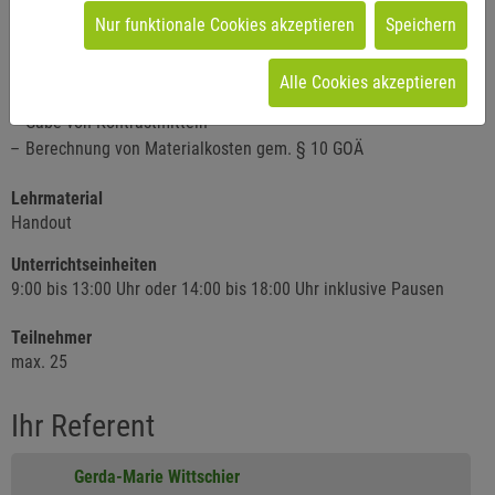
Konventionelle Röntgendiagnostik
Nur funktionale Cookies akzeptieren
Speichern
Computertomographie einschl. Zuschläge
Magnetresonanztomographie einschl. Zuschläge
Alle Cookies akzeptieren
Mammographie
Gabe von Kontrastmitteln
Berechnung von Materialkosten gem. § 10 GOÄ
Lehrmaterial
Handout
Unterrichtseinheiten
9:00 bis 13:00 Uhr oder 14:00 bis 18:00 Uhr inklusive Pausen
Teilnehmer
max. 25
Ihr Referent
Gerda-Marie Wittschier