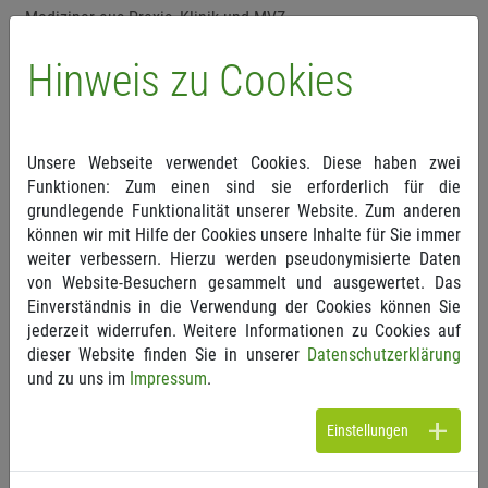
Mediziner aus Praxis, Klinik und MVZ
Medizinisches Fachpersonal aus Praxis, Klinik und MVZ
Hinweis zu Cookies
Verwaltungspersonal aus Praxis, Klinik und MVZ
Inhalte
Basis-Wissen kurz aufgefrischt
Unsere Webseite verwendet Cookies. Diese haben zwei
Funktionen: Zum einen sind sie erforderlich für die
Anwendungsbereich der GOÄ
grundlegende Funktionalität unserer Website. Zum anderen
Rechtliche Grundlagen der Privatabrechnung
können wir mit Hilfe der Cookies unsere Inhalte für Sie immer
Anforderungen an die ärztliche Dokumentation
weiter verbessern. Hierzu werden pseudonymisierte Daten
Steigerungsfaktor (§ 5 Abs. 2 GOÄ)
von Website-Besuchern gesammelt und ausgewertet. Das
Beratungen, Untersuchungen, Konsile und Zuschläge
Einverständnis in die Verwendung der Cookies können Sie
jederzeit widerrufen. Weitere Informationen zu Cookies auf
dieser Website finden Sie in unserer
Datenschutzerklärung
Für Abrechnungseinsteiger empfehlen wir unbedingt das
und zu uns im
Impressum
.
Seminar „
GOÄ Basis
“, dessen Inhalte in den Fachseminaren
vorausgesetzt werden.
Einstellungen
Seminar-Schwerpunkte