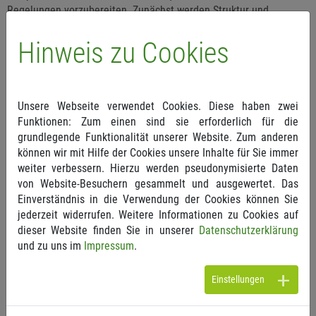
Regelungen vorzubereiten. Zunächst werden Struktur und
Paragraphen nach dem heutigen Stand der neuen GOÄ
vorgestellt, bevor im Anschluss die Auswirkungen auf die
Hinweis zu Cookies
tägliche Abrechnungspraxis in den Fachbereichen Orthopädie,
Unfall- und Neurochirurgie anhand von typischen
Behandlungsfällen diskutiert werden. Denn die Neuerungen der
GOÄ bedeuten strukturelle Veränderungen bei den gewohnten
Unsere Webseite verwendet Cookies. Diese haben zwei
Praxisabläufen, insbesondere bei Dokumentation,
Funktionen: Zum einen sind sie erforderlich für die
Praxisorganisation und Abrechnung. Für eine rechtssichere und
grundlegende Funktionalität unserer Website. Zum anderen
wirtschaftliche Abrechnung ist es daher entscheidend, sich
können wir mit Hilfe der Cookies unsere Inhalte für Sie immer
bereits jetzt vorzubereiten.
weiter verbessern. Hierzu werden pseudonymisierte Daten
von Website-Besuchern gesammelt und ausgewertet. Das
Zielgruppe
Einverständnis in die Verwendung der Cookies können Sie
jederzeit widerrufen. Weitere Informationen zu Cookies auf
Mediziner aus Praxis und MVZ
mit Vorkenntnissen in der
dieser Website finden Sie in unserer
Datenschutzerklärung
aktuell gültigen GOÄ
und zu uns im
Impressum
.
Medizinisches Fachpersonal aus Praxis und MVZ mit
Vorkenntnissen in der aktuell gültigen GOÄ
Einstellungen
Verwaltungspersonal aus Praxis und MVZ mit Vorkenntnissen
in der aktuell gültigen GOÄ