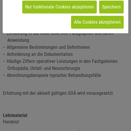
Nur funktionale Cookies akzeptieren
Speichern
Inhalte
Themen sind unter anderem
Alle Cookies akzeptieren
Einführung in die neue GOÄ, ihre Paragraphen und deren
Anwendung
Allgemeine Bestimmungen und Definitionen
Anforderung an die Dokumentation
Häufige Ziffern operativer Leistungen in den Fachgebieten
Orthopädie, Unfall- und Neurochirurgie
Abrechnungsbeispiele typischer Behandlungsfälle
Erfahrung mit der aktuell gültigen GOÄ wird vorausgesetzt.
Lehrmaterial
Handout