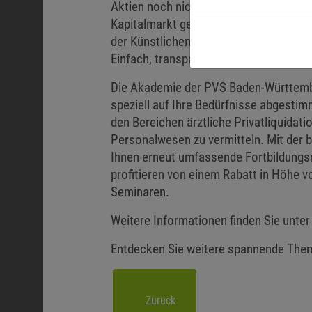
Aktien noch nicht herangetraut oder s
Kapitalmarkt gemacht haben, einen neu
der Künstlichen Intelligenz. Robo-Ad
Einfach, transparent und günstig sollen
Die Akademie der PVS Baden-Württemberg
speziell auf Ihre Bedürfnisse abgestimmt
den Bereichen ärztliche Privatliquida
Personalwesen zu vermitteln. Mit der b
Ihnen erneut umfassende Fortbildung
profitieren von einem Rabatt in Höhe v
Seminaren.
Weitere Informationen finden Sie unte
Entdecken Sie weitere spannende Th
Zurück