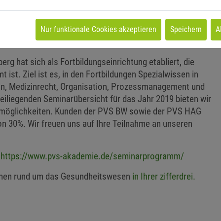
ogar einmal unglückliche Erfahrungen auf dem
en Trend. Die „Geld-Roboter“ kommen, die Finanzberater
visor versprechen mehr Vermögen durch weniger Emotion.
Nur funktionale Cookies akzeptieren
Speichern
A
 sie sein. Aber stimmt das wirklich?
 hat sich als Fortbildungseinrichtung etabliert, die
 ist. Ziel ist es, in den Fortbildungen Spezialwissen in
tion, Medizinrecht, Organisation, Prozessmanagement und
eiliegenden Seminarübersicht für das Jahr 2019 bieten wir
smöglichkeiten. Kunden der PVS BW sowie der PVS HAG
on 30%. Wir freuen uns auf Ihre Teilnahme an unseren
r
https://www.pvs-akademie.de/seminarprogramm/
emen rund um das Gesundheitswesen
in Ihrer zifferdrei.