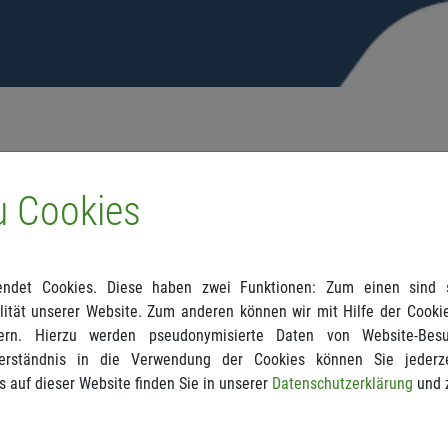
u Cookies
 Jahr 2019 ist da. Viele spannende Themen erwarten Sie in
chten Sie (auf) sich – Wege zu mehr Arztgesundheit“.
it, mein Wohlergehen und meine Fähigkeiten achten, um
ndet Cookies. Diese haben zwei Funktionen: Zum einen sind si
eisten zu können“, heißt es im Genfer Gelöbnis. Studien
ität unserer Website. Zum anderen können wir mit Hilfe der Cookie
azu neigen, sich selbst hintanzustellen. Schluss damit,
ern. Hierzu werden pseudonymisierte Daten von Website-Be
an. Lesen Sie in dieser Ausgabe, was für Ihre Gesundheit
erständnis in die Verwendung der Cookies können Sie jederze
s auf dieser Website finden Sie in unserer
Datenschutzerklärung
und 
t im besten Falle kräftig zu vermehren – das haben die
Bankberater überlassen. Nun gibt es für alle, die sich an