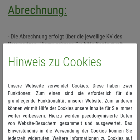
Abrechnung:
Die Abrechnung erfolgt über die jeweilige KV des
Praxissitzes. Hierzu nehmen Sie bitte Kontakt mit
der örtlichen KV auf. Sie erhalten grundsätzlich alle
Hinweis zu Cookies
Informationen über die Website.
Sie müssen sich für die Abrechnung im
entsprechenden Portal der KV einmalig
registrieren. Neben Ihren Adressdaten benötigt die
Unsere Webseite verwendet Cookies. Diese haben zwei
KV auch eine entsprechende Bankverbindung für
Funktionen: Zum einen sind sie erforderlich für die
die Überweisung.
grundlegende Funktionalität unserer Website. Zum anderen
Hier finden Sie die jeweiligen Informationen für
können wir mit Hilfe der Cookies unsere Inhalte für Sie immer
die KV Baden-Württemberg und die KV Bayern.
weiter verbessern. Hierzu werden pseudonymisierte Daten
Link BW
von Website-Besuchern gesammelt und ausgewertet. Das
Link BY
Einverständnis in die Verwendung der Cookies können Sie
jederzeit widerrufen. Weitere Informationen zu Cookies auf