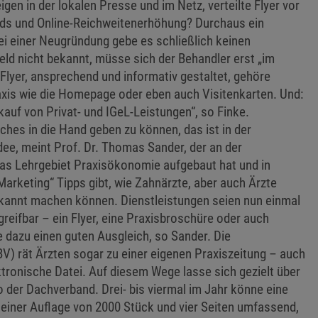
en in der lokalen Presse und im Netz, verteilte Flyer vor
rds und Online-Reichweitenerhöhung? Durchaus ein
ei einer Neugründung gebe es schließlich keinen
ld nicht bekannt, müsse sich der Behandler erst „im
 Flyer, ansprechend und informativ gestaltet, gehöre
xis wie die Homepage oder eben auch Visitenkarten. Und:
kauf von Privat- und IGeL-Leistungen“, so Finke.
es in die Hand geben zu können, das ist in der
Idee, meint Prof. Dr. Thomas Sander, der an der
s Lehrgebiet Praxisökonomie aufgebaut hat und in
arketing“ Tipps gibt, wie Zahnärzte, aber auch Ärzte
ekannt machen können. Dienstleistungen seien nun einmal
greifbar – ein Flyer, eine Praxisbroschüre oder auch
 dazu einen guten Ausgleich, so Sander. Die
V) rät Ärzten sogar zu einer eigenen Praxiszeitung – auch
ektronische Datei. Auf diesem Wege lasse sich gezielt über
o der Dachverband. Drei- bis viermal im Jahr könne eine
n einer Auflage von 2000 Stück und vier Seiten umfassend,