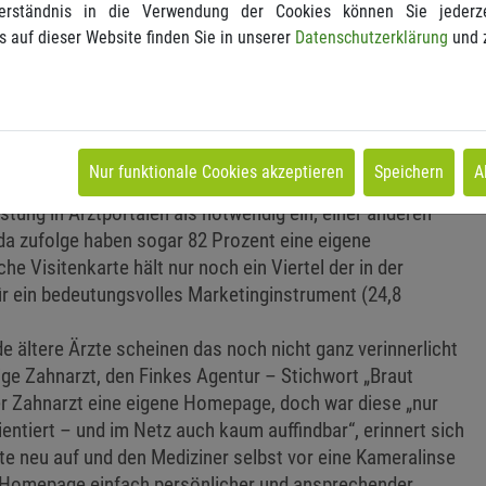
erständnis in die Verwendung der Cookies können Sie jederze
h immer: Die Maßnahmen müssen sich am Patienten
s auf dieser Website finden Sie in unserer
Datenschutzerklärung
und 
spielt werden. Und zwar gekonnt.
als Jameda suchen 70 Prozent der Patienten ihre Ärzte
ressenten nutzen Arztportale für ihre Suche nach einem für
aben das bereits erkannt: Schon seit Jahren führt die
am wichtigsten erachteten Marketingmaßnahmen an, so die
Nur funktionale Cookies akzeptieren
Speichern
A
 stufen knapp zwei Drittel der befragten Mediziner (64,8
stung in Arztportalen als notwendig ein; einer anderen
 zufolge haben sogar 82 Prozent eine eigene
e Visitenkarte hält nur noch ein Viertel der in der
ür ein bedeutungsvolles Marketinginstrument (24,8
e ältere Ärzte scheinen das noch nicht ganz verinnerlicht
ige Zahnarzt, den Finkes Agentur – Stichwort „Braut
er Zahnarzt eine eigene Homepage, doch war diese „nur
ientiert – und im Netz auch kaum auffindbar“, erinnert sich
te neu auf und den Mediziner selbst vor eine Kameralinse
e Homepage einfach persönlicher und ansprechender.