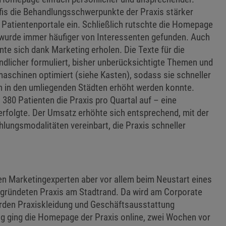
fis die Behandlungsschwerpunkte der Praxis stärker
 Patientenportale ein. Schließlich rutschte die Homepage
, wurde immer häufiger von Interessenten gefunden. Auch
nnte sich dank Marketing erholen. Die Texte für die
dlicher formuliert, bisher unberücksichtigte Themen und
aschinen optimiert (siehe Kasten), sodass sie schneller
ch in den umliegenden Städten erhöht werden konnte.
 380 Patienten die Praxis pro Quartal auf – eine
 erfolgte. Der Umsatz erhöhte sich entsprechend, mit der
ungsmodalitäten vereinbart, die Praxis schneller
n Marketingexperten aber vor allem beim Neustart eines
egründeten Praxis am Stadtrand. Da wird am Corporate
werden Praxiskleidung und Geschäftsausstattung
g ging die Homepage der Praxis online, zwei Wochen vor