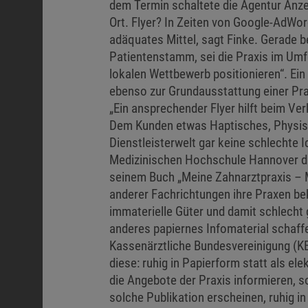
dem Termin schaltete die Agentur Anzeig
Ort. Flyer? In Zeiten von Google-AdWo
adäquates Mittel, sagt Finke. Gerade b
Patientenstamm, sei die Praxis im Umfe
lokalen Wettbewerb positionieren“. Ein
ebenso zur Grundausstattung einer Pra
„Ein ansprechender Flyer hilft beim Ver
Dem Kunden etwas Haptisches, Physisch
Dienstleisterwelt gar keine schlechte 
Medizinischen Hochschule Hannover da
seinem Buch „Meine Zahnarztpraxis – M
anderer Fachrichtungen ihre Praxen b
immaterielle Güter und damit schlecht 
anderes papiernes Infomaterial schaffe
Kassenärztliche Bundesvereinigung (KB
diese: ruhig in Papierform statt als el
die Angebote der Praxis informieren, s
solche Publikation erscheinen, ruhig i