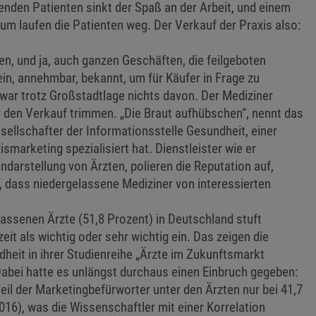
enden Patienten sinkt der Spaß an der Arbeit, und einem
um laufen die Patienten weg. Der Verkauf der Praxis also:
en, und ja, auch ganzen Geschäften, die feilgeboten
ein, annehmbar, bekannt, um für Käufer in Frage zu
ar trotz Großstadtlage nichts davon. Der Mediziner
r den Verkauf trimmen. „Die Braut aufhübschen“, nennt das
sellschafter der Informationsstelle Gesundheit, einer
ismarketing spezialisiert hat. Dienstleister wie er
arstellung von Ärzten, polieren die Reputation auf,
 dass niedergelassene Mediziner von interessierten
lassenen Ärzte (51,8 Prozent) in Deutschland stuft
t als wichtig oder sehr wichtig ein. Das zeigen die
dheit in ihrer Studienreihe „Ärzte im Zukunftsmarkt
Dabei hatte es unlängst durchaus einen Einbruch gegeben:
eil der Marketingbefürworter unter den Ärzten nur bei 41,7
016), was die Wissenschaftler mit einer Korrelation