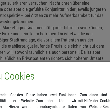
et zu erklären versuchen: Nachrichten über eine
oder aber die gefühlte Konjunktur in der jeweils jüngeren
etrospektiv – bei Ärzten zu mehr Aufmerksamkeit für das
n wieder gekommen.
ien Marketingmaßnahmen nötig oder hilfreich sein können,
ie Finke und sein Team betreuen: Da ist etwa die neu
iger Stadtrandlage, die vor allem Patienten aus der
die etablierte, gut laufende Praxis, die sich nicht auf dem
en will, sowohl räumlich als auch personell. Da ist aber
hließlich an Privatpatienten richtet, sich höheren Umsatz
ewertungen über sich in diversen Arztportalen lesen muss.
ge, die mit 120 Patienten pro Quartal kaum über die Runden
u Cookies
Kredit für die Praxis abzuzahlen.
ndet Cookies. Diese haben zwei Funktionen: Zum einen sind si
n es kein konkretes Ziel verfolge. Auch gebe es kein
ität unserer Website. Zum anderen können wir mit Hilfe der Cookie
das jeder Praxis sogleich neue Patienten beschere. Die
ern. Hierzu werden pseudonymisierte Daten von Website-Be
Praxis und ihre Lage, der Wettbewerb müssten genau