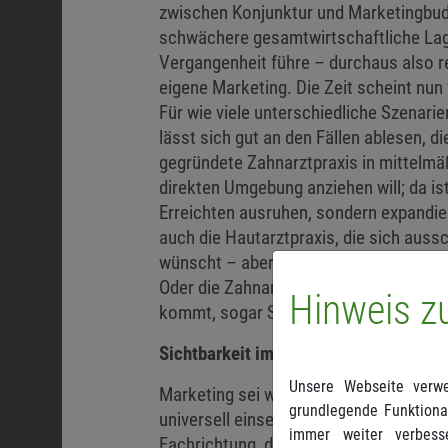
zwischen Konjunktur und Marketingbudg
schwächere gesamtwirtschaftliche Lage 
Vergangenheit führe – durchaus also r
eigene Marketing. Die Zeit scheint nu
Für wie viele unterschiedliche Szenar
lässt sich gut an den Fällen ablesen, d
gegründete Zahnarztpraxis in mittelmäß
direkten Umgebung anziehen will; da ist 
Erreichten ausruhen, sondern expandier
auch die Hautarztpraxis, die sich aussc
wünscht – aber zeitgleich schlechte B
Oder die Zahnarztpraxis in prekärer La
Hinweis z
kommt, sogar Schwierigkeiten hat, den 
Sichtbarkeit im Netz ist ein Muss
Unsere Webseite verwe
Marketing sei wertlos, sagt Finke, wen
grundlegende Funktional
universell einsetzbares Allheilmittel, 
immer weiter verbess
Fachrichtung, die Spezialisierung der 