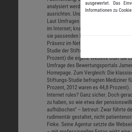
ausgewertet. Das Einv
analysiert werden. Eines gelte jedoc
Informationen zu Cookie
ausrichten. Und: Das Internet muss be
Laut Umfragen des Arztbewertungsport
im Internet; knapp ein Drittel der Inte
sie passenden Mediziner. Viele Ärzte h
Präsenz im Netz das Ranking der als 
Studie der Stiftung Gesundheit. Aktuell
Prozent) die eigene Website oder die Li
Umfrage des Bewertungsportals Jameda
Homepage. Zum Vergleich: Die klassisch
Stiftungs-Studie befragten Mediziner f
Prozent, 2012 waren es 44,8 Prozent).
Internet rules? Ganz sicher. Doch gerad
zu haben, so wie etwa der pensionswill
aufhübschen“ – betreut: Zwar führte d
rudimentär gestaltet, nicht patientenor
Finke. Seine Agentur setzte die Websei
– mit professionellen Fotos wirkt ein