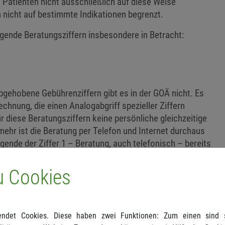
 Patienten nicht ausschließlich auf diese Weise
 nicht auf bestimmte Indikationen begrenzt.
nde Beratungsziffern insbesondere in Betracht:
bgehobene Gebührenziffern gibt es in der GOÄ nicht. Es
echnung, die einen Analogabgriff spezieller Ziffern
r diese Beratungsziffern keine persönliche gleichzeitige
mehr ist die Beratung per Telefon und Internet durchaus
ende der Ziffer 1 – Beratung, auch telefonisch – bereits
ezugsperson nach Ziffer 4 kann ebenfalls telefonisch oder
lem vor und nach einer ehandlung des Patienten zur
u Cookies
s Untersuchungsziffer kommt die symptombezogene
 Betracht, denn eine körperliche Anwesenheit des
– nicht unbedingt erforderlich. Wenn es aus medizinischer
ndet Cookies. Diese haben zwei Funktionen: Zum einen sind si
ymptombezogenen Untersuchung auch durch eine