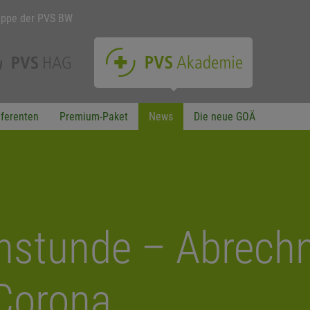
uppe der PVS BW
ferenten
Premium-Paket
News
Die neue GOÄ
hstunde – Abrechn
 Corona