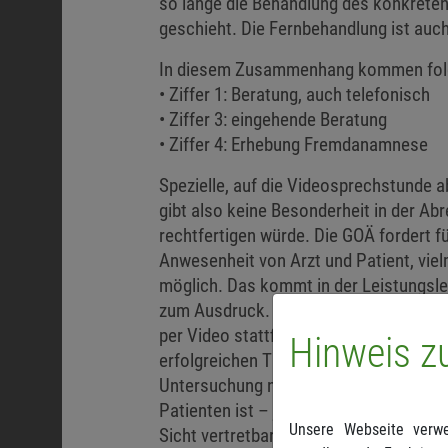
so lange die Behandlung des konkreten
geschieht. Die Fernbehandlung ist auch
In diesem Zusammenhang kommen folge
• Ziffer 1: Beratung, auch telefonisch
• Ziffer 3: eingehende Beratung
• Ziffer 4: Erhebung Fremdanamnese
Spezielle, auf die Videosprechstunde a
gibt also keine Besonderheit in der Abr
rechtfertigen würde. Die GOÄ fordert fü
Anwesenheit von Arzt und Patient, viel
möglich. Das kommt in der Leistungsleg
zum Ausdruck. Die Unterrichtung der B
per Video stattfinden. Das kann vor al
Hinweis z
erfolgreichen Therapie beitragen. Al
Untersuchung nach Gebührenziffer 5 in
Patienten ist – je nach Krankheitsfall 
Unsere Webseite verwe
Sicht vertretbar ist, die Ziele der s