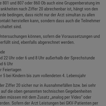
ie 801 und 807 oder 860 Ob auch eine Gruppenberatung im
nkheiten nach Ziffer 20 abrechenbar ist, hängt von den
e bedingen, dass nicht nur der Arzt simultan zu allen
ntakt herstellen kann, sondern dass auch die Teilnehmer
haltet sind.
Untersuchungen können, sofern die Voraussetzungen und
füllt sind, ebenfalls abgerechnet werden.
nde
und 22 Uhr oder 6 und 8 Uhr außerhalb der Sprechstunde
nd 6 Uhr
r Feiertagen
r 5 bei Kindern bis zum vollendeten 4. Lebensjahr
er Ziffer 20 sicher nur in Ausnahmefällen bzw. bei sehr
ch auf die oben genannten technischen Gegebenheiten
nden müssen mit dem Zusatz „analog per Video“ oder
rden. Sofern der Arzt Leistungen bei GKV-Patienten per