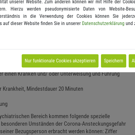
ität unserer Website. Zum anderen können wir mit Hilfe der Cookie
e Anwesenheit des Patienten zu erreichen, kann die Ziffer
ern. Hierzu werden pseudonymisierte Daten von Website-Be
el könnte man die Kontrolle einer Bindehautentzündung
erständnis in die Verwendung der Cookies können Sie jederze
ufgrund der derzeitigen Situation wurden im
s auf dieser Website finden Sie in unserer
Datenschutzerklärung
und 
en zur Videosprechstunde gelockert. In Anlehnung können
chen Bereich sämtliche Leistungen, die per Video erbracht
eistungen nach den Gebührennummern:
Nur funktionale Cookies akzeptieren
Speichern
A
ß übersteigende Beratung, Mindestdauer 10 Minuten
r einen Kranken und/ oder Unterweisung und Führung
er Krankheit, Mindestdauer 20 Minuten
lung
ychiatrischen Bereich kommen folgende spezielle
 den besonderen Umständen der Corona-Ansteckungsgefahr
seiner Bezugsperson erbracht werden können: Ziffer