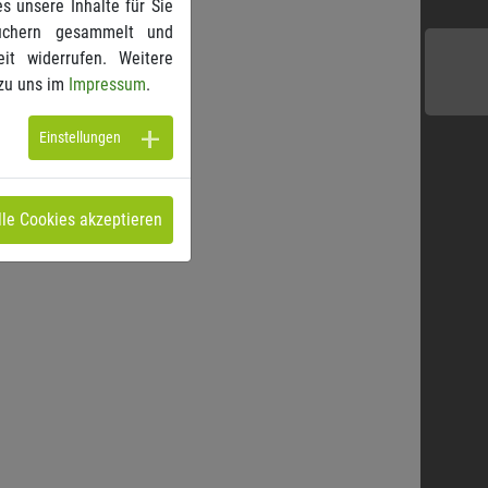
s unsere Inhalte für Sie
suchern gesammelt und
it widerrufen. Weitere
zu uns im
Impressum
.
Einstellungen
lle Cookies akzeptieren