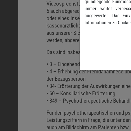
grundlegende Funktional
Videosprechstunde ohne die persönlich
immer weiter verbess
5 auch abgerechnet werden. Als Beispi
ausgewertet. Das Einv
oder eines Insektenstiches anführen. A
Informationen zu Cookie
kassenärztlichen Bereich die Regelung
aus unserer Sicht auch im privatärztli
werden, abgerechnet werden.
Das sind insbesondere die weiteren L
• 3 – Eingehende, das gewöhnliche Ma
• 4 – Erhebung der Fremdanamnese übe
der Bezugsperson
• 34- Erörterung der Auswirkungen ein
• 60 – Konsiliarische Erörterung
• 849 – Psychotherapeutische Behand
Für den psychotherapeutischen und ps
Leistungsziffern in Frage, die unter
auch am Bildschirm am Patienten bzw. 