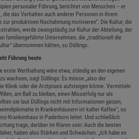
zipien personaler Führung, berichtet von Menschen – er
–, die das Verhalten auch anderer Personen in ihrem
ie zur produktiven Nachahmung motivieren“. Die Kultur, die
strahlen, werde zwangsläufig zur Kultur der Abteilung, der
an familiengeführte Unternehmen, die „traditionell die
ultur“ übernommen hätten, so Düllings.
geht Führung heute
e erste Werthaltung wäre etwa, ständig an den eigenen
 zu wachsen, sagt Düllings: Es müsse „also der
ie Klinik oder die Arztpraxis aufsteigen könne. Vermitteln
llen, am Ball zu bleiben, einen Misserfolg nur als
ten sie laut Düllings nicht mit Informationen geizen,
heimdiplomatie in Krankenhäusern ist kalter Kaffee“, so
enz-Krankenhaus in Paderborn leitet. Und schließlich
rtung trage, darüber im Klaren sein: Auch die besten
aher, haben also Stärken und Schwächen. „Ich habe es