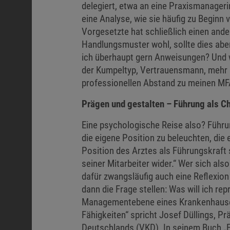
delegiert, etwa an eine Praxismanageri
eine Analyse, wie sie häufig zu Beginn
Vorgesetzte hat schließlich einen ander
Handlungsmuster wohl, sollte dies abe
ich überhaupt gern Anweisungen? Und 
der Kumpeltyp, Vertrauensmann, mehr 
professionellen Abstand zu meinen M
Prägen und gestalten – Führung als Ch
Eine psychologische Reise also? Führu
die eigene Position zu beleuchten, die
Position des Arztes als Führungskraft 
seiner Mitarbeiter wider.“ Wer sich al
dafür zwangsläufig auch eine Reflexio
dann die Frage stellen: Was will ich re
Managementebene eines Krankenhauses
Fähigkeiten“ spricht Josef Düllings, 
Deutschlands (VKD). In seinem Buch „