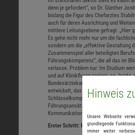
Im stationären Sektor sieht es kaum 
denn je gefordert“, so Dr. Günther Joni
bislang die Figur des Chefarztes Stabil
auch für deren Ausrichtung und Weiter
mittlere Leitungsebene gefragt. „Hier 
Es gehe nicht mehr nur um die fachlich
sondern um die „effektive Gestaltung
Zusammenspiel aller beteiligten Berufs
Führungskompetenz“, die all das im Bli
verlasse. Problem nur: Im Studium werd
und auf Klinikfluren regiere, so Jonitz,
Bundesärztekammer deshalb vor einigen
Hinweis z
entwickelt, das sowohl ambulant als a
Schlüsselkompetenzen beibringen soll. H
Führungsansätze, die Entwicklung eine
Kommunikationsskills.
Unsere Webseite verwe
grundlegende Funktional
Erster Schritt: Führungsrolle annehme
immer weiter verbess