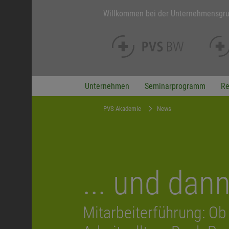
Willkommen bei der Unternehmensgr
Unternehmen
Seminarprogramm
Re
PVS Akademie
News
... und dan
Mitarbeiterführung: Ob 