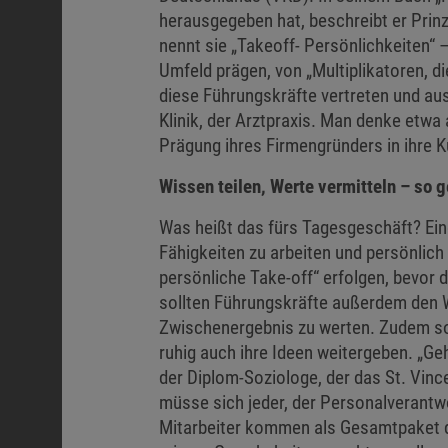
herausgegeben hat, beschreibt er Prin
nennt sie „Takeoff- Persönlichkeiten“ 
Umfeld prägen, von „Multiplikatoren, d
diese Führungskräfte vertreten und aus
Klinik, der Arztpraxis. Man denke etwa 
Prägung ihres Firmengründers in ihre K
Wissen teilen, Werte vermitteln – so 
Was heißt das fürs Tagesgeschäft? Ein
Fähigkeiten zu arbeiten und persönlich
persönliche Take-off“ erfolgen, bevor d
sollten Führungskräfte außerdem den Wi
Zwischenergebnis zu werten. Zudem soll
ruhig auch ihre Ideen weitergeben. „Ge
der Diplom-Soziologe, der das St. Vinc
müsse sich jeder, der Personalverantwo
Mitarbeiter kommen als Gesamtpaket d