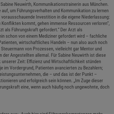
t Sabine Neuwirth, Kommunikationstrainerin aus München.
e auf, um Führungsverhalten und Kommunikation zu lernen
 vorausschauende Investition in die eigene Niederlassung:
u Konflikten kommt, gehen immense Ressourcen verloren“,
rzt als Führungskraft gefordert.“ Der Arzt als
in schon von einem Mediziner gefordert wird – fachliche
 Patienten, wirtschaftliches Handeln – nun also auch noch
, Steuermann von Prozessen, vielleicht gar Mentor und
 der Angestellten allemal. Für Sabine Neuwirth ist diese
unserer Zeit: Effizienz und Wirtschaftlichkeit stünden
je im Vordergrund, Patienten avancierten zu Bezahlern;
eistungsunternehmen, die – und das ist der Punkt –
ktionieren und erfolgreich sein können. „Im Zuge dieser
hrungskraft eine, wenn auch häufig noch ungewohnte, doch