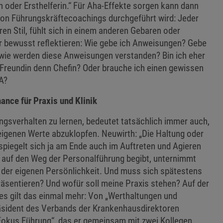
n oder Ersthelferin.“ Für Aha-Effekte sorgen kann dann
 von Führungskräftecoachings durchgeführt wird: Jeder
en Stil, fühlt sich in einem anderen Gebaren oder
r bewusst reflektieren: Wie gebe ich Anweisungen? Gebe
wie werden diese Anweisungen verstanden? Bin ich eher
Freundin denn Chefin? Oder brauche ich einen gewissen
FA?
ance für Praxis und Klinik
ngsverhalten zu lernen, bedeutet tatsächlich immer auch,
 eigenen Werte abzuklopfen. Neuwirth: „Die Haltung oder
spiegelt sich ja am Ende auch im Auftreten und Agieren
so auf den Weg der Personalführung begibt, unternimmt
n der eigenen Persönlichkeit. Und muss sich spätestens
präsentieren? Und wofür soll meine Praxis stehen? Auf der
 gilt das einmal mehr: Von „Werthaltungen und
Präsident des Verbands der Krankenhausdirektoren
Fokus Führung“, das er gemeinsam mit zwei Kollegen