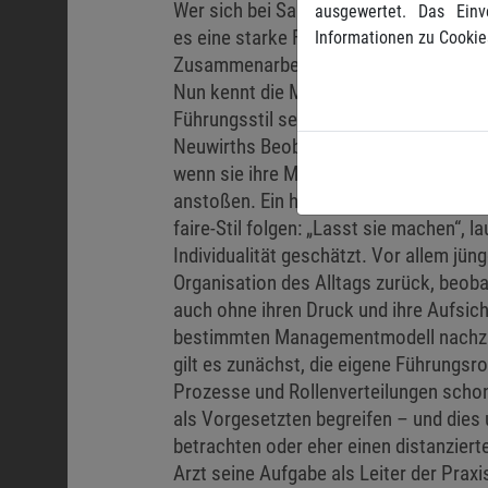
Wer sich bei Sabine Neuwirth ins Semina
ausgewertet. Das Einv
es eine starke Führung, klare Abspra
Informationen zu Cookie
Zusammenarbeit im Praxisteam nicht st
Nun kennt die Managementliteratur meh
Führungsstil setzt auf Anweisungen un
Neuwirths Beobachtung vor allem älter
wenn sie ihre Mitarbeiter in das Gesc
anstoßen. Ein hohes Maß an Freiheit g
faire-Stil folgen: „Lasst sie machen“, l
Individualität geschätzt. Vor allem jün
Organisation des Alltags zurück, beoba
auch ohne ihren Druck und ihre Aufsicht
bestimmten Managementmodell nachzueif
gilt es zunächst, die eigene Führungsro
Prozesse und Rollenverteilungen schon
als Vorgesetzten begreifen – und dies
betrachten oder eher einen distanzierte
Arzt seine Aufgabe als Leiter der Praxi