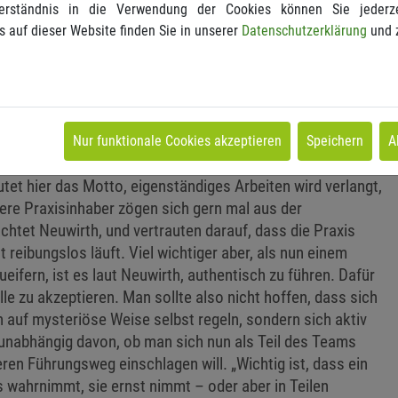
r setzt, lernt erst mal eines: Für ein gutes Team braucht
erständnis in die Verwendung der Cookies können Sie jederze
chen und nahtlose Kommunikation. „Wenn die
s auf dieser Website finden Sie in unserer
Datenschutzerklärung
und 
immt, trägt der Arzt die Verantwortung“, so Neuwirth.
rere unterschiedliche Führungsmodelle: Der autoritäre
d Kontrolle – eine klassische Methode, auf die nach
e Ärzte noch setzen. Kooperativ führen Ärzte hingegen,
hehen einbeziehen, auch Diskussionen erlauben oder sogar
Nur funktionale Cookies akzeptieren
Speichern
A
enießen wiederum Mitarbeiter, deren Chefs dem Laissez-
autet hier das Motto, eigenständiges Arbeiten wird verlangt,
gere Praxisinhaber zögen sich gern mal aus der
chtet Neuwirth, und vertrauten darauf, dass die Praxis
 reibungslos läuft. Viel wichtiger aber, als nun einem
ern, ist es laut Neuwirth, authentisch zu führen. Dafür
lle zu akzeptieren. Man sollte also nicht hoffen, dass sich
 auf mysteriöse Weise selbst regeln, sondern sich aktiv
 unabhängig davon, ob man sich nun als Teil des Teams
ren Führungsweg einschlagen will. „Wichtig ist, dass ein
s wahrnimmt, sie ernst nimmt – oder aber in Teilen