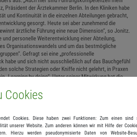
anders aus: „Auch hier sind Führungskompetenzen mehr
tz, Präsident der Ärztekammer Berlin. In den Kliniken habe
ität und Kontinuität in die einzelnen Abteilungen gebracht,
entwicklung gesorgt. Heute sei aber zunehmend die
gewinnt ärztliche Führung eine neue Dimension“, so Jonitz.
e und personelle Weiterentwicklung einer Abteilung,
 des Organisationswandels und um das bestmögliche
gruppen“. Gefragt sei eine „professionelle
ck habe und sich nicht ausschließlich auf das Bauchgefühl
en solche Strategien oder Kniffe nicht gelehrt, in Praxen
 ein „Learning by doing“. Unter seiner Mitwirkung hat die
 Jahren auf Basis einer Bedarfsanalyse ein Curriculum
u Cookies
uch stationär arbeitenden Medizinern
ier wird vermittelt, was in Aus- und Weiterbildung fehlt:
s eigenen Führungsstils, das Herausschälen von
ndet Cookies. Diese haben zwei Funktionen: Zum einen sind si
ität unserer Website. Zum anderen können wir mit Hilfe der Cookie
n
ern. Hierzu werden pseudonymisierte Daten von Website-Be