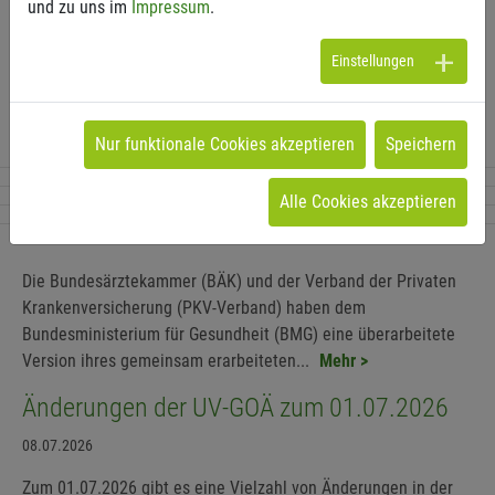
und zu uns im
Impressum
.
Einstellungen
Weitere Artikel
Nur funktionale Cookies akzeptieren
Speichern
GOÄ Novellierung
Alle Cookies akzeptieren
05.08.2026
Die Bundesärztekammer (BÄK) und der Verband der Privaten
Krankenversicherung (PKV-Verband) haben dem
Bundesministerium für Gesundheit (BMG) eine überarbeitete
Version ihres gemeinsam erarbeiteten...
Mehr >
Änderungen der UV-GOÄ zum 01.07.2026
08.07.2026
Zum 01.07.2026 gibt es eine Vielzahl von Änderungen in der