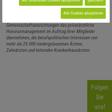
Nur funktionale Cookies akzeptieren
Speichern
Der PVS Verband vertritt als Dachorganisation von
bundesweit 11 Privatärztlichen
Alle Cookies akzeptieren
Verrechnungsstellen, die als ärztliche
Gemeinschaftseinrichtungen das privatärztliche
Honorarmanagement im Auftrag ihrer Mitglieder
übernehmen, die berufspolitischen Interessen von
mehr als 25.000 niedergelassenen Ärzten,
Zahnärzten und leitenden Krankenhausärzten.
Folgen
Sie
uns!