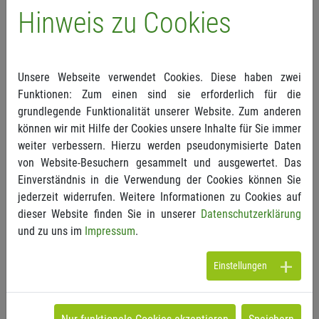
Leistungen nach § 115 e-f SGB V.
Hinweis zu Cookies
„Hier wird mir nichts, dir nichts auf den letzten
Drücker eine Regelung eingefügt, die – zu Ende
Unsere Webseite verwendet Cookies. Diese haben zwei
gedacht – nichts anderes ist, als eine Nivellierung
Funktionen: Zum einen sind sie erforderlich für die
des dualen Krankenversicherungssystems“,
grundlegende Funktionalität unserer Website. Zum anderen
konstatiert Stefan Tilgner, Geschäftsführendes
können wir mit Hilfe der Cookies unsere Inhalte für Sie immer
Vorstandsmitglied des PVS Verbandes.
weiter verbessern. Hierzu werden pseudonymisierte Daten
von Website-Besuchern gesammelt und ausgewertet. Das
„Wir erwarten, dass die Bundesregierung
Einverständnis in die Verwendung der Cookies können Sie
kurzfristig nachjustiert und für Rechtssicherheit
jederzeit widerrufen. Weitere Informationen zu Cookies auf
sorgt. Der Koalitionsvertrag verbietet, das
dieser Website finden Sie in unserer
Datenschutzerklärung
Verhältnis von PKV und GKV anzutasten. Mit
und zu uns im
Impressum
.
diesem Husarenstück der Gesetzgebung macht
man jedoch genau das und startet einen Testballon
Einstellungen
zur Bürgerversicherung“, so Tilgner abschließend.