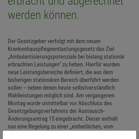
erbracht und abgerechnet
werden können.
Der Gesetzgeber verfolgt mit dem neuen
Krankenhauspflegeentlastungsgesetz das Ziel
„Ambulantisierungspotenziale bei bislang stationär
erbrachten Leistungen“ zu heben. Hierfür wurden
neue Leistungsbereiche definiert, die aus dem
bisherigen stationären Bereich überführt werden
sollen – neben denen heute selbstverständlich
Wahlleistungen möglich sind. Am vergangenen
Montag wurde unmittelbar vor Abschluss des
Gesetzgebungsverfahrens der Austausch-
Änderungsantrag 15 eingebracht. Dieser enthält
nun eine Regelung zu einer „einheitlichen, vom
Versicherungsstatus unabhängigen“ Vergütung der