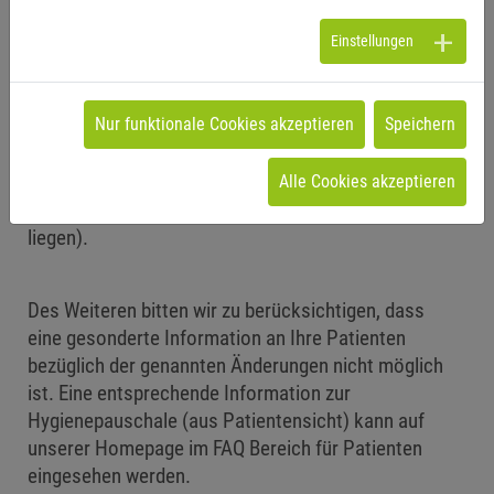
Begründung des Mehraufwandes gesteigert
werden.
Einstellungen
Auslagen sind
– nur bei der alternativen Wahl der
Faktorsteigerung –
gemäß §10 GOÄ
Nur funktionale Cookies akzeptieren
Speichern
berechnungsfähig (z.B. Schutzkittel und Masken,
sofern diese mit der einmaligen Verwendung
verbraucht sind oder beim Patienten verbleiben
Alle Cookies akzeptieren
und die tatsächlichen Kosten dafür über 1 €
liegen).
Des Weiteren bitten wir zu berücksichtigen, dass
eine gesonderte Information an Ihre Patienten
bezüglich der genannten Änderungen nicht möglich
ist. Eine entsprechende Information zur
Hygienepauschale (aus Patientensicht) kann auf
unserer Homepage im FAQ Bereich für Patienten
eingesehen werden.