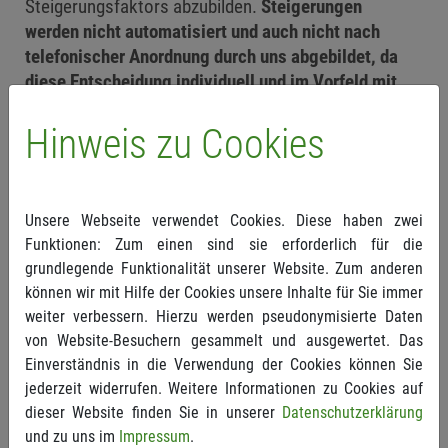
Steigerungsfaktors abzubilden.
Steigerungen
werden nicht automatisiert und auch nicht nach
telefonischer Anordnung durch uns abgebildet, da
diese Entscheidung individuell und im Vorfeld mit
der jeweiligen Begründung von Ihnen getroffen
und an uns übermittelt werden muss.
Hinweis zu Cookies
Hierzu bitten wir Folgendes zu beachten:
Unsere Webseite verwendet Cookies. Diese haben zwei
Die Faktorsteigerung muss in der Rechnung
Funktionen: Zum einen sind sie erforderlich für die
individuell und patientenbezogen begründet werden
grundlegende Funktionalität unserer Website. Zum anderen
(§ 12 Abs. 3 GOÄ)
können wir mit Hilfe der Cookies unsere Inhalte für Sie immer
Beispiel: Erhöhter Aufwand durch hohe
weiter verbessern. Hierzu werden pseudonymisierte Daten
Schutzmaßnahmen oder erhöhter Umstand und
von Website-Besuchern gesammelt und ausgewertet. Das
Zeitaufwand bei der Untersuchung wegen
Einverständnis in die Verwendung der Cookies können Sie
erforderlicher aufwändiger
jederzeit widerrufen. Weitere Informationen zu Cookies auf
Infektionsschutzmaßnahmen.
dieser Website finden Sie in unserer
Datenschutzerklärung
und zu uns im
Nicht jede Ziffer der Rechnung kann mit der
Impressum
.