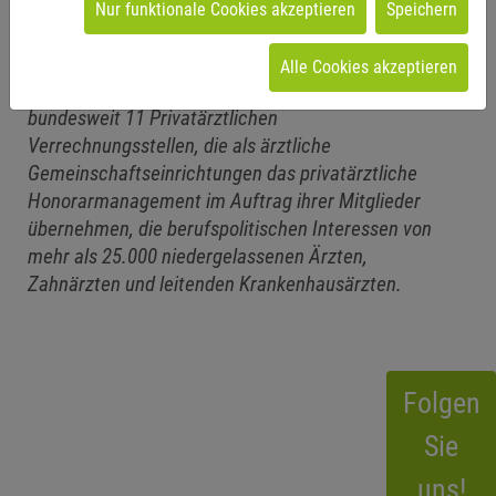
Nur funktionale Cookies akzeptieren
Speichern
Alle Cookies akzeptieren
Der PVS Verband vertritt als Dachorganisation von
bundesweit 11 Privatärztlichen
Verrechnungsstellen, die als ärztliche
Gemeinschaftseinrichtungen das privatärztliche
Honorarmanagement im Auftrag ihrer Mitglieder
übernehmen, die berufspolitischen Interessen von
mehr als 25.000 niedergelassenen Ärzten,
Zahnärzten und leitenden Krankenhausärzten.
Folgen
Sie
uns!