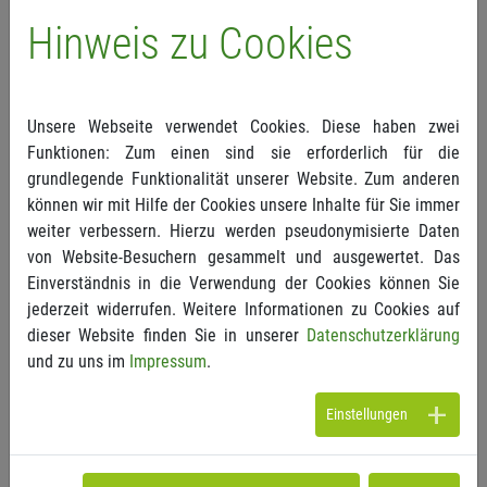
aus ideologischen Motiven, aber auf dem Rücken
Hinweis zu Cookies
aller Beitragszahler.“
Die Botschaft sollte endlich verstanden werden.
Anstatt weiter irgendwelchen Chimären hinterher
Unsere Webseite verwendet Cookies. Diese haben zwei
zu laufen, müssen die bestehenden Probleme der
Funktionen: Zum einen sind sie erforderlich für die
Dualität aus EBM und GOÄ jetzt angegangen
grundlegende Funktionalität unserer Website. Zum anderen
werden. Hierzu zählt auch die Tatsache, dass der
können wir mit Hilfe der Cookies unsere Inhalte für Sie immer
Verordnungsgeber seit rund 30 Jahren seiner
weiter verbessern. Hierzu werden pseudonymisierte Daten
Verpflichtung nicht nachgekommen ist, für eine
von Website-Besuchern gesammelt und ausgewertet. Das
stets aktuelle, den medizinischtechnischen
Einverständnis in die Verwendung der Cookies können Sie
Fortschritt repräsentierende Gebührenordnung für
jederzeit widerrufen. Weitere Informationen zu Cookies auf
Ärzte zu sorgen. Diese Aufgabe wurde nun unter
dieser Website finden Sie in unserer
Datenschutzerklärung
Aufbietung erheblicher Ressourcen von Ärzten und
und zu uns im
Impressum
.
Kostenträgern weitgehend übernommen. „Es bleibt
allerdings abzuwarten, ob die Politik die
Einstellungen
Vorarbeiten würdigen und hier einen Schritt nach
vorn machen wird. Im Interesse der Versicherten
wäre es allemal“, so Tilgner abschließend.