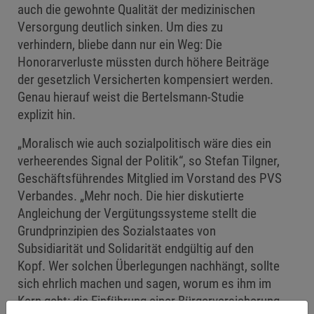
auch die gewohnte Qualität der medizinischen
Versorgung deutlich sinken. Um dies zu
verhindern, bliebe dann nur ein Weg: Die
Honorarverluste müssten durch höhere Beiträge
der gesetzlich Versicherten kompensiert werden.
Genau hierauf weist die Bertelsmann-Studie
explizit hin.
„Moralisch wie auch sozialpolitisch wäre dies ein
verheerendes Signal der Politik“, so Stefan Tilgner,
Geschäftsführendes Mitglied im Vorstand des PVS
Verbandes. „Mehr noch. Die hier diskutierte
Angleichung der Vergütungssysteme stellt die
Grundprinzipien des Sozialstaates von
Subsidiarität und Solidarität endgültig auf den
Kopf. Wer solchen Überlegungen nachhängt, sollte
sich ehrlich machen und sagen, worum es ihm im
Kern geht: die Einführung einer Bürgerversicherung