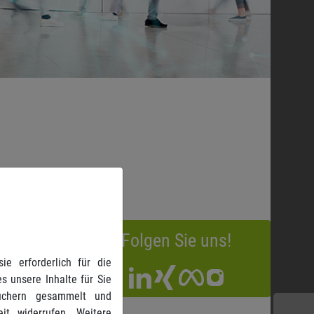
Folgen Sie uns!
e erforderlich für die
s unsere Inhalte für Sie
suchern gesammelt und
it widerrufen. Weitere