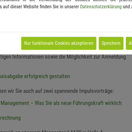
axis durchstarten, Sie sich als Neugründer niederlassen
s auf dieser Website finden Sie in unserer
Datenschutzerklärung
und 
abgeben möchten: Manchmal ist es nicht einfach, doch mit
kommen Sie weiter.
unseren Veranstaltungen rund um Praxisübernahme sowie
Nur funktionale Cookies akzeptieren
Speichern
A
htigen Informationen sowie die Möglichkeit zur Anmeldung
xisabgabe erfolgreich gestalten
 wir Sie auch auf zwei spannende Impulsvorträge:
 Management – Was Sie als neue Führungskraft wirklich
Abrechnung