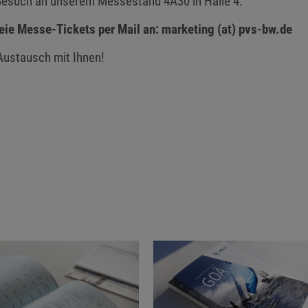
n Besuch an unserem Messestand 4A30 in Halle 4.
reie Messe-Tickets per Mail an: marketing (at) pvs-bw.de
Austausch mit Ihnen!