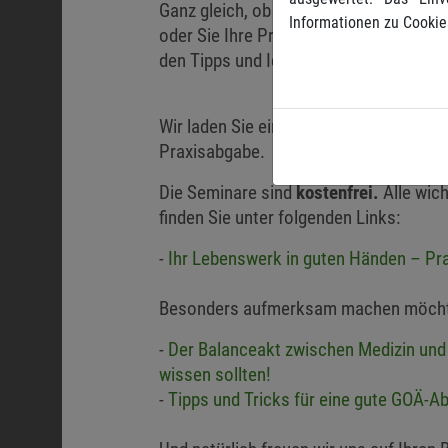
Ganz gleich, ob Sie mit der eigenen Pr
Informationen zu Cookie
oder Sie Ihre Praxis in naher Zukunft 
den Tipps und Ideen unserer Experten 
Wir laden Sie ein, dabei zu sein bei 
Praxisabgabe.
Die Seminare sind
kostenfrei.
Alle wic
finden Sie unter folgenden Links:
Ihr Lebenswerk in guten Händen – Pra
Besonders aufmerksam machen möchten
Der Balanceakt zwischen Medizin und
wissen sollten!
Tipps und Tricks für eine gute GOÄ-