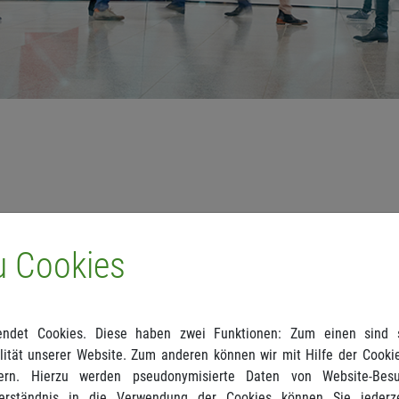
u Cookies
esse MEDIZIN die Pforten auf der Stuttgarter Messe zum
etworking im Gesundheitswesen. Dazu haben auch wir
ndet Cookies. Diese haben zwei Funktionen: Zum einen sind si
ghts für Sie zusammengestellt.
ität unserer Website. Zum anderen können wir mit Hilfe der Cookie
ern. Hierzu werden pseudonymisierte Daten von Website-Be
erständnis in die Verwendung der Cookies können Sie jederze