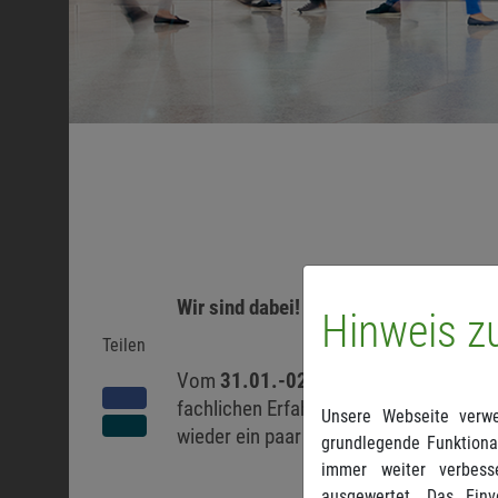
Wir sind dabei!
Hinweis z
Teilen
Vom
31.01.-02.02.2025
öffnet die M
fachlichen Erfahrungsaustausch und N
Unsere Webseite verwe
wieder ein paar ganz besondere Highli
grundlegende Funktional
immer weiter verbess
ausgewertet. Das Einv