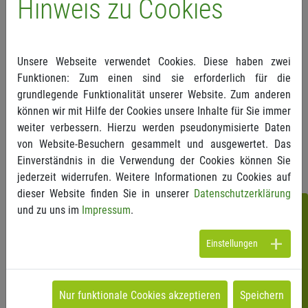
Hinweis zu Cookies
Landtagsfraktionen den kritischen Fragen der
Teilnehmer und geben einen Ausblick, welche
Schwerpunkte sie nach der Landtagswahl im März
Unsere Webseite verwendet Cookies. Diese haben zwei
2021 setzen wollen.
Funktionen: Zum einen sind sie erforderlich für die
Das ausführliche Kongressprogramm und die
grundlegende Funktionalität unserer Website. Zum anderen
Anmeldung finden Sie unter
www.lk-gesundheit.de
.
können wir mit Hilfe der Cookies unsere Inhalte für Sie immer
weiter verbessern. Hierzu werden pseudonymisierte Daten
von Website-Besuchern gesammelt und ausgewertet. Das
Einverständnis in die Verwendung der Cookies können Sie
jederzeit widerrufen. Weitere Informationen zu Cookies auf
dieser Website finden Sie in unserer
Datenschutzerklärung
Folgen
und zu uns im
Impressum
.
Sie
Einstellungen
uns!
Nur funktionale Cookies akzeptieren
Speichern